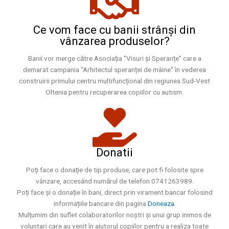
Ce vom face cu banii strânși din
vânzarea produselor?
Banii vor merge către Asociația "Visuri și Speranțe" care a
demarat campania "Arhitectul speranței de mâine" în vederea
construirii primului centru multifuncțional din regiunea Sud-Vest
Oltenia pentru recuperarea copiilor cu autism.
Donatii
Poți face o donație de tip produse, care pot fi folosite spre
vânzare, accesând numărul de telefon 0741263989.
Poți face și o donație în bani, direct prin virament bancar folosind
informațiile bancare din pagina
Doneaza.
Mulțumim din suflet colaboratorilor noștri și unui grup inimos de
voluntari care au venit în ajutorul copiilor pentru a realiza toate