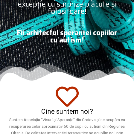
excepție cu surprize plăcute și
folositoare!
Fii arhitectul speranței copiilor
cu autism!
Cine suntem noi?
Suntem Asociația “Visuri și Speranțe” din Craiova și ne ocupăm cu
recuperarea celor aproximativ 50 de copii cu autism din Regiunea
Oltenia. De calitatea intervenției terapeutice ne ocupăm noi, prin