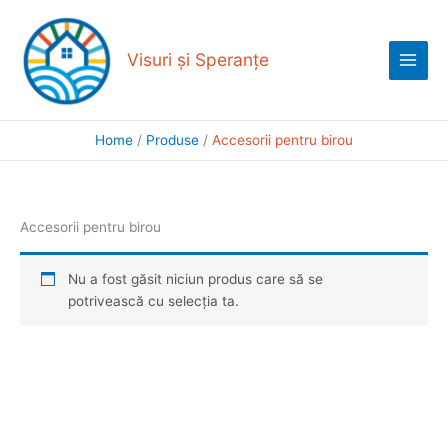
Skip
Main
to
Menu
content
Visuri și Speranțe
Home
Produse
Accesorii pentru birou
Accesorii pentru birou
Nu a fost găsit niciun produs care să se
potrivească cu selecția ta.