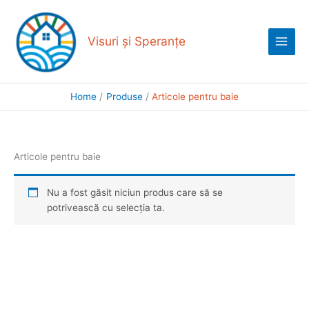
Skip
Main
to
Menu
content
Visuri și Speranțe
Home
Produse
Articole pentru baie
Articole pentru baie
Nu a fost găsit niciun produs care să se
potrivească cu selecția ta.