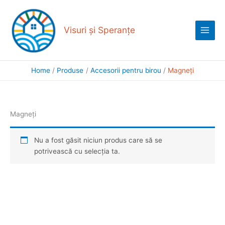
Skip
Main
to
Menu
content
Visuri și Speranțe
Home
Produse
Accesorii pentru birou
Magneți
Magneți
Nu a fost găsit niciun produs care să se
potrivească cu selecția ta.