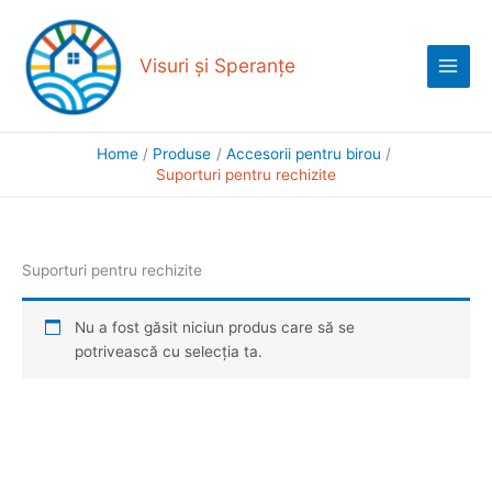
Skip
Main
to
Menu
content
Visuri și Speranțe
Home
Produse
Accesorii pentru birou
Suporturi pentru rechizite
Suporturi pentru rechizite
Nu a fost găsit niciun produs care să se
potrivească cu selecția ta.