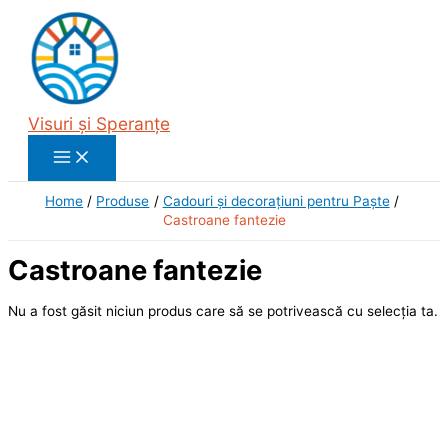
Main
Skip
Menu
to
content
Visuri și Speranțe
Home
Produse
Cadouri și decorațiuni pentru Paște
Castroane fantezie
Castroane fantezie
Nu a fost găsit niciun produs care să se potrivească cu selecția ta.