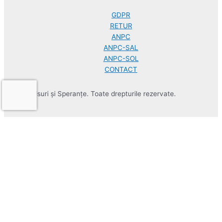
GDPR
RETUR
ANPC
ANPC-SAL
ANPC-SOL
CONTACT
© 2026 Visuri și Speranțe. Toate drepturile rezervate.
0
0
Cos de cumparaturi
Cosul este gol
Revino la magazin
Continua cumparaturile