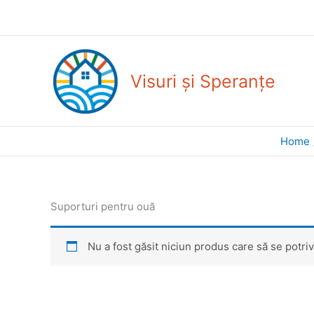
Skip
to
content
Visuri și Speranțe
Home
Suporturi pentru ouă
Nu a fost găsit niciun produs care să se potriv