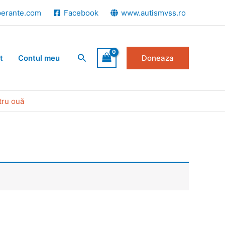
perante.com
Facebook
www.autismvss.ro
Search
t
Contul meu
Doneaza
tru ouă