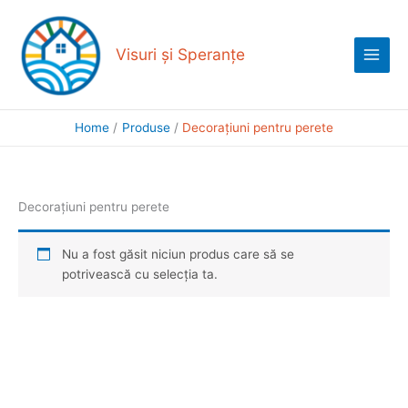
Skip
Main
to
Menu
content
Visuri și Speranțe
Home
Produse
Decorațiuni pentru perete
Decorațiuni pentru perete
Nu a fost găsit niciun produs care să se
potrivească cu selecția ta.