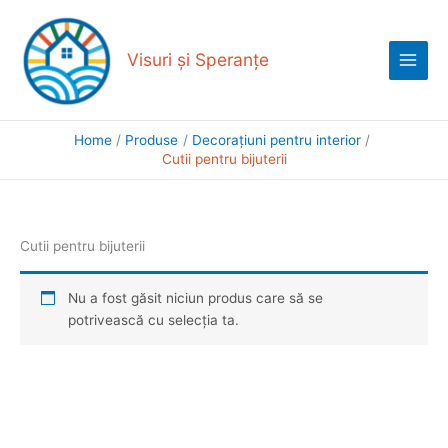
Skip
Main
to
Menu
content
Visuri și Speranțe
Home
Produse
Decorațiuni pentru interior
Cutii pentru bijuterii
Cutii pentru bijuterii
Nu a fost găsit niciun produs care să se
potrivească cu selecția ta.