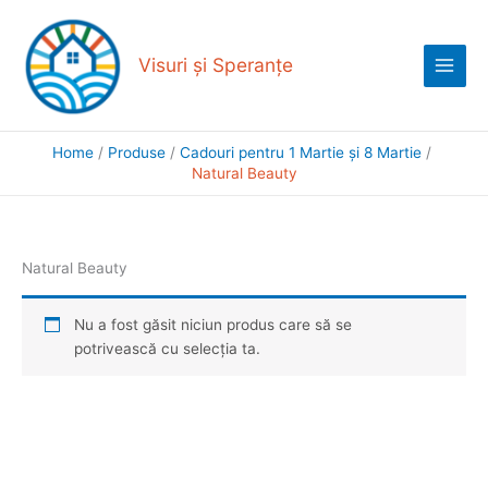
Skip
Main
to
Menu
content
Visuri și Speranțe
Home
Produse
Cadouri pentru 1 Martie și 8 Martie
Natural Beauty
Natural Beauty
Nu a fost găsit niciun produs care să se
potrivească cu selecția ta.