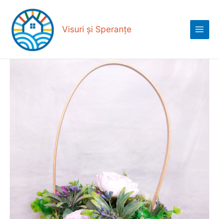
Skip
Main
to
Menu
content
Visuri și Speranțe