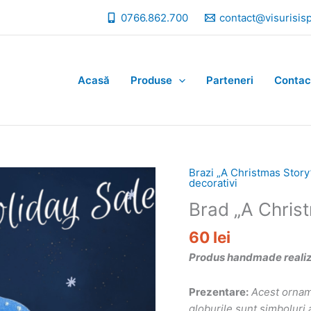
0766.862.700
contact@visurisis
Acasă
Produse
Parteneri
Contac
Brazi „A Christmas Story
decorativi
Brad „A Chris
60
lei
Produs handmade realizat
Prezentare:
Acest ornam
globurile sunt simboluri