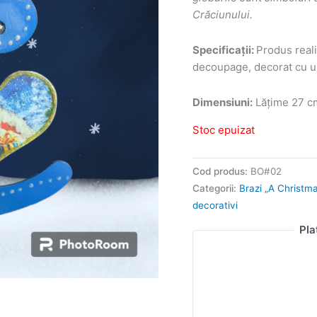
Crăciunului.
Specificații:
Produs reali
decoupage, decorat cu un 
Dimensiuni:
Lățime 27 cm
Stoc epuizat
Cod produs:
BO#02
Categorii:
Brazi „A Christm
decorativi
Pla