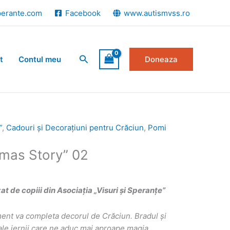
perante.com
Facebook
www.autismvss.ro
Search
t
Contul meu
Doneaza
”
,
Cadouri și Decorațiuni pentru Crăciun
,
Pomi
tmas Story” 02
 de copiii din Asociația „Visuri și Speranțe”
ent va completa decorul de Crăciun. Bradul și
 ale iernii care ne aduc mai aproape magia