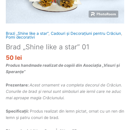
Brazi „Shine like a star”
,
Cadouri și Decorațiuni pentru Crăciun
,
Pomi decorativi
Brad „Shine like a star” 01
50
lei
Produs handmade realizat de copiii din Asociația „Visuri și
Speranțe”
Prezentare:
Acest ornament va completa decorul de Crăciun.
Conurile de brad și renul sunt simboluri ale iernii care ne aduc
mai aproape magia Crăciunului
.
Specificații:
Produs realizat din lemn pictat, ornat cu un ren din
lemn și patru conuri de brad.