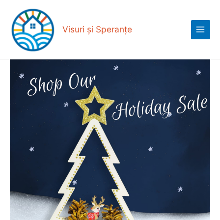
Skip
Main
to
Menu
content
Visuri și Speranțe