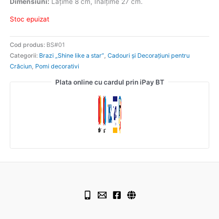
Dimensiuni:
Lățime 8 cm, Înălțime 27 cm.
Stoc epuizat
Cod produs:
BS#01
Categorii:
Brazi „Shine like a star”
,
Cadouri și Decorațiuni pentru
Crăciun
,
Pomi decorativi
Plata online cu cardul prin iPay BT