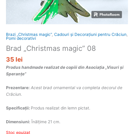
Brazi „Christmas magic”
,
Cadouri și Decorațiuni pentru Crăciun
,
Pomi decorativi
Brad „Christmas magic” 08
35
lei
Produs handmade realizat de copiii din Asociația „Visuri și
Speranțe”
Prezentare:
Acest brad ornamental va completa decorul de
Crăciun.
Specificații:
Produs realizat din lemn pictat.
Dimensiuni:
Înălțime 21 cm.
Stoc epuizat