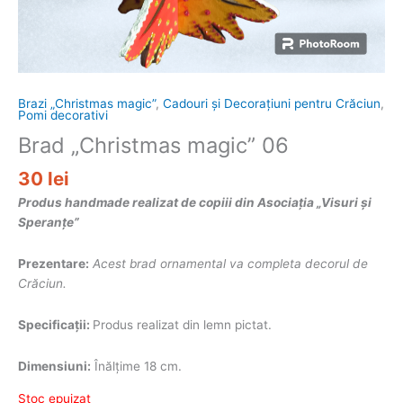
Brazi „Christmas magic”
,
Cadouri și Decorațiuni pentru Crăciun
,
Pomi decorativi
Brad „Christmas magic” 06
30
lei
Produs handmade realizat de copiii din Asociația „Visuri și
Speranțe”
Prezentare:
Acest brad ornamental va completa decorul de
Crăciun.
Specificații:
Produs realizat din lemn pictat.
Dimensiuni:
Înălțime 18 cm.
Stoc epuizat