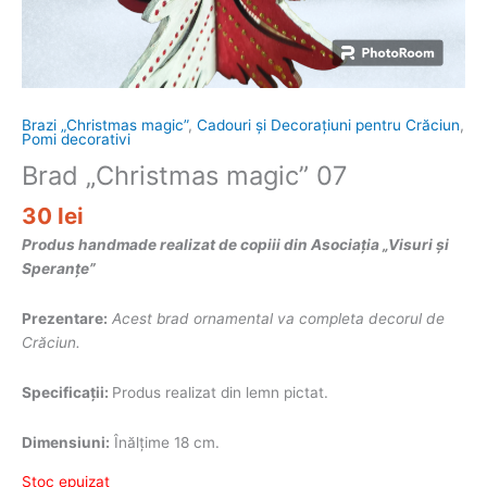
Brazi „Christmas magic”
,
Cadouri și Decorațiuni pentru Crăciun
,
Pomi decorativi
Brad „Christmas magic” 07
30
lei
Produs handmade realizat de copiii din Asociația „Visuri și
Speranțe”
Prezentare:
Acest brad ornamental va completa decorul de
Crăciun.
Specificații:
Produs realizat din lemn pictat.
Dimensiuni:
Înălțime 18 cm.
Stoc epuizat