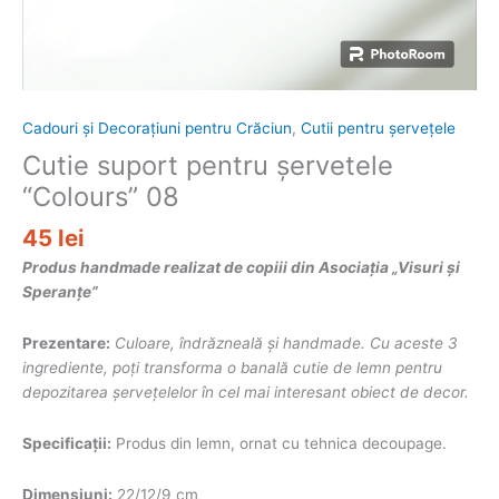
Cadouri și Decorațiuni pentru Crăciun
,
Cutii pentru șervețele
Cutie suport pentru șervetele
“Colours” 08
45
lei
Produs handmade realizat de copiii din Asociația „Visuri și
Speranțe”
Prezentare:
Culoare, îndrăzneală și handmade. Cu aceste 3
ingrediente, poți transforma o banală cutie de lemn pentru
depozitarea șervețelelor în cel mai interesant obiect de decor.
Specificații:
Produs din lemn, ornat cu tehnica decoupage.
Dimensiuni:
22/12/9 cm