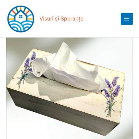
Skip
Main
to
Menu
content
Visuri și Speranțe