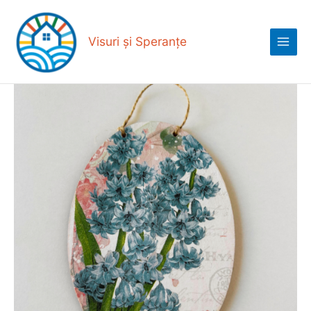
Skip
Main
to
Menu
content
Visuri și Speranțe