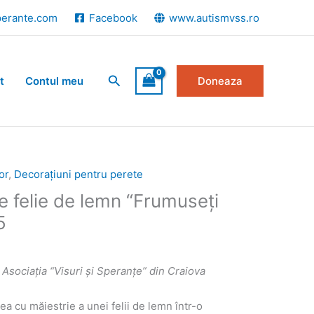
perante.com
Facebook
www.autismvss.ro
Search
t
Contul meu
Doneaza
or
,
Decorațiuni pentru perete
 felie de lemn “Frumuseți
5
n Asociația “Visuri și Speranțe” din Craiova
a cu măiestrie a unei felii de lemn într-o