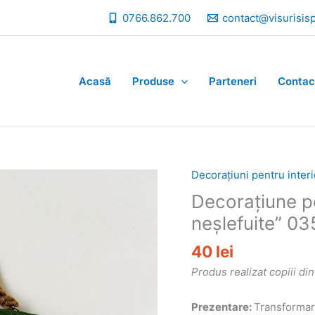
0766.862.700
contact@visurisis
Acasă
Produse
Parteneri
Contac
Decorațiuni pentru interi
Decorațiune pe
neșlefuite” 03
40
lei
Produs realizat copiii di
Prezentare:
Transformare