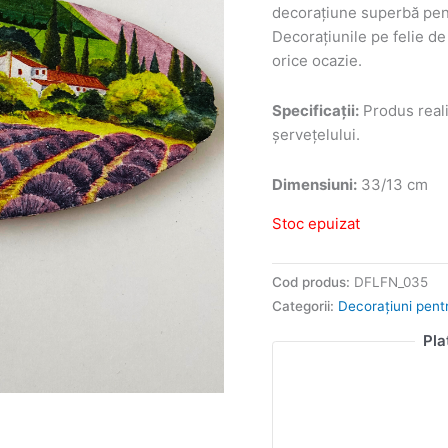
decorațiune superbă pent
Decorațiunile pe felie de 
orice ocazie.
Specificații:
Produs reali
șervețelului.
Dimensiuni:
33/13 cm
Stoc epuizat
Cod produs:
DFLFN_035
Categorii:
Decorațiuni pentr
Pla