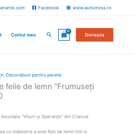
perante.com
Facebook
www.autismvss.ro
Search
t
Contul meu
Doneaza
or
,
Decorațiuni pentru perete
 felie de lemn “Frumuseți
0
n Asociația “Visuri și Speranțe” din Craiova
a cu măiestrie a unei felii de lemn într-o