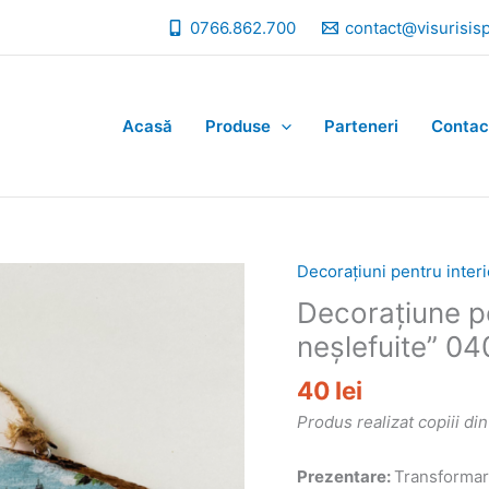
0766.862.700
contact@visurisis
Acasă
Produse
Parteneri
Contac
Decorațiuni pentru interi
Decorațiune pe
neșlefuite” 04
40
lei
Produs realizat copiii di
Prezentare:
Transformare