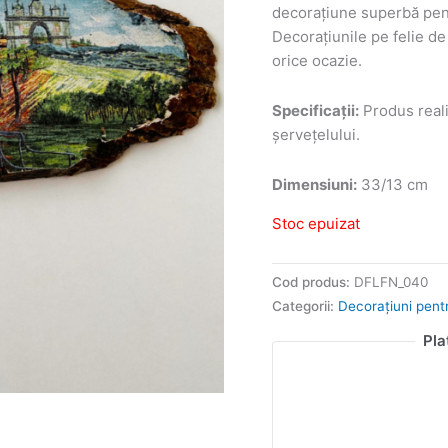
decorațiune superbă pent
Decorațiunile pe felie de 
orice ocazie.
Specificații:
Produs reali
șervețelului.
Dimensiuni:
33/13 cm
Stoc epuizat
Cod produs:
DFLFN_040
Categorii:
Decorațiuni pentr
Pla