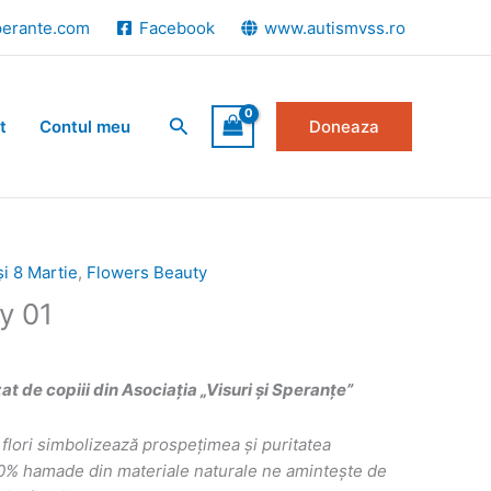
perante.com
Facebook
www.autismvss.ro
Search
t
Contul meu
Doneaza
și 8 Martie
,
Flowers Beauty
y 01
 de copiii din Asociația „Visuri și Speranțe”
flori simbolizează prospețimea și puritatea
00% hamade din materiale naturale ne amintește de