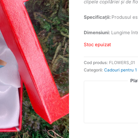
clipele copilăriei și de f
Specificații:
Produsul est
Dimensiuni:
Lungime într
Stoc epuizat
Cod produs:
FLOWERS_01
Categorii:
Cadouri pentru 1 
Pla