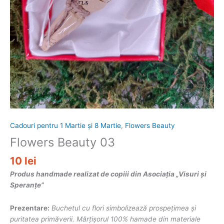
Cadouri pentru 1 Martie și 8 Martie
,
Flowers Beauty
Flowers Beauty 03
10
lei
Produs handmade realizat de copiii din Asociația „Visuri și
Speranțe”
Prezentare:
Buchetul cu flori simbolizează prospețimea și
puritatea primăverii. Mărțișorul 100% hamade din materiale