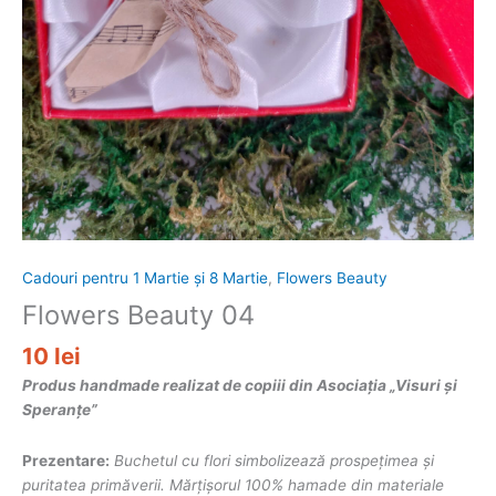
Cadouri pentru 1 Martie și 8 Martie
,
Flowers Beauty
Flowers Beauty 04
10
lei
Produs handmade realizat de copiii din Asociația „Visuri și
Speranțe”
Prezentare:
Buchetul cu flori simbolizează prospețimea și
puritatea primăverii. Mărțișorul 100% hamade din materiale