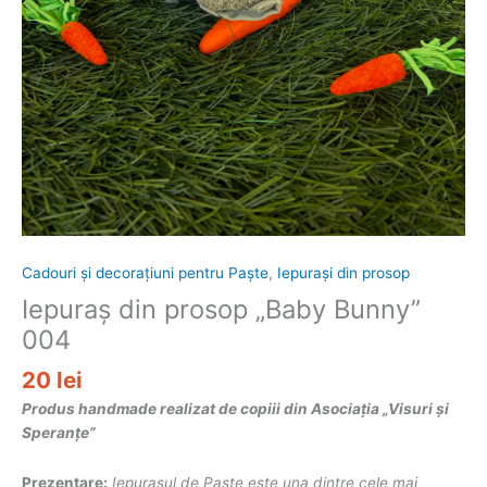
Cadouri și decorațiuni pentru Paște
,
Iepurași din prosop
Iepuraș din prosop „Baby Bunny”
004
20
lei
Produs handmade realizat de copiii din Asociația „Visuri și
Speranțe”
Prezentare:
Iepurașul de Paște este una dintre cele mai