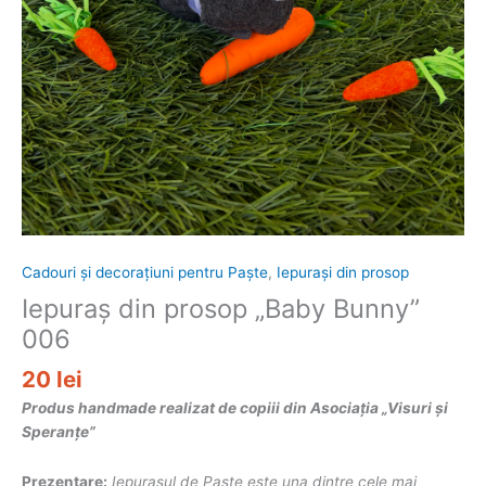
Cadouri și decorațiuni pentru Paște
,
Iepurași din prosop
Iepuraș din prosop „Baby Bunny”
006
20
lei
Produs handmade realizat de copiii din Asociația „Visuri și
Speranțe”
Prezentare:
Iepurașul de Paște este una dintre cele mai