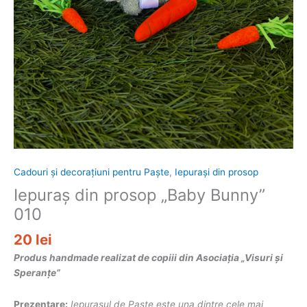
Cadouri și decorațiuni pentru Paște
,
Iepurași din prosop
Iepuraș din prosop „Baby Bunny”
010
20
lei
Produs handmade realizat de copiii din Asociația „Visuri și
Speranțe”
Prezentare:
Iepurașul de Paște este una dintre cele mai