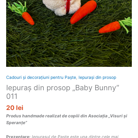
Cadouri și decorațiuni pentru Paște
,
Iepurași din prosop
Iepuraș din prosop „Baby Bunny”
011
20
lei
Produs handmade realizat de copiii din Asociația „Visuri și
Speranțe”
Prezentare:
Iepurașul de Paște este una dintre cele mai