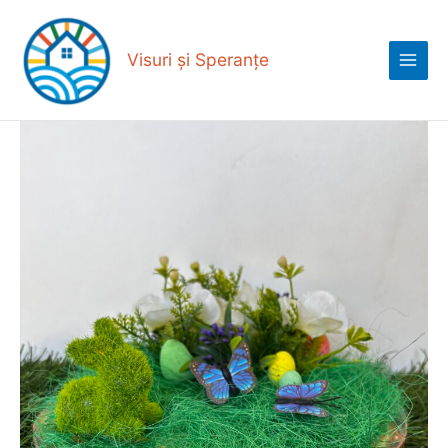
Skip
Main
to
Menu
content
Visuri și Speranțe