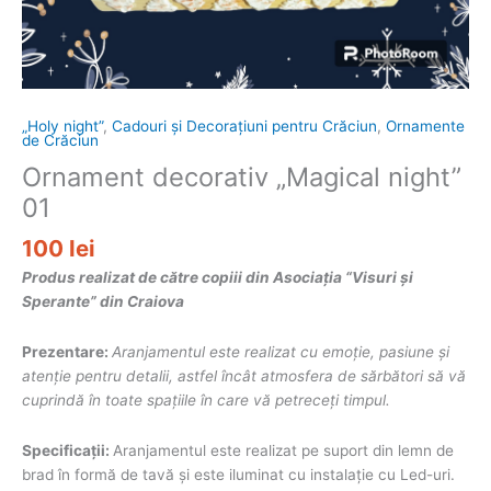
„Holy night”
,
Cadouri și Decorațiuni pentru Crăciun
,
Ornamente
de Crăciun
Ornament decorativ „Magical night”
01
100
lei
Produs realizat de către copiii din Asociația “Visuri și
Sperante” din Craiova
Prezentare:
Aranjamentul este realizat cu emoție, pasiune și
atenție pentru detalii, astfel încât atmosfera de sărbători să vă
cuprindă în toate spațiile în care vă petreceți timpul.
Specificații:
Aranjamentul este realizat pe suport din lemn de
brad în formă de tavă și este iluminat cu instalație cu Led-uri.