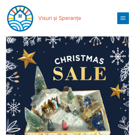
Skip
Main
to
Menu
content
Visuri și Speranțe