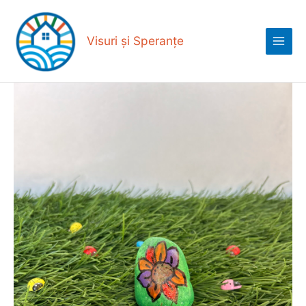
Skip
Main
to
Menu
content
Visuri și Speranțe