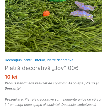
Decorațiuni pentru interior
,
Pietre decorative
Piatră decorativă „Joy” 006
10
lei
Produs handmade realizat de copiii din Asociația „Visuri și
Speranțe”
Prezentare:
Pietrele decorative sunt elemente unice ce vă vor
înfrumuseța orice spațiu al locuinței. Desenele simbolizează