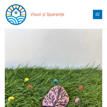
Skip
Main
to
Menu
content
Visuri și Speranțe