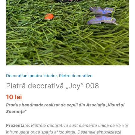
Decorațiuni pentru interior
,
Pietre decorative
Piatră decorativă „Joy” 008
10
lei
Produs handmade realizat de copiii din Asociația „Visuri și
Speranțe”
Prezentare:
Pietrele decorative sunt elemente unice ce vă vor
înfrumuseța orice spațiu al locuinței. Desenele simbolizează