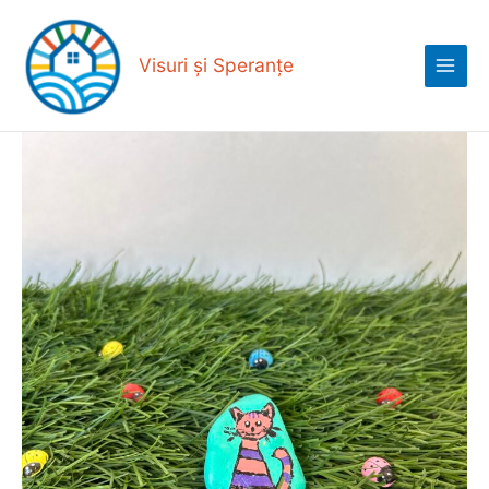
Skip
Main
to
Menu
content
Visuri și Speranțe