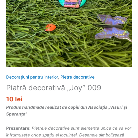
Decorațiuni pentru interior
,
Pietre decorative
Piatră decorativă „Joy” 009
10
lei
Produs handmade realizat de copiii din Asociația „Visuri și
Speranțe”
Prezentare:
Pietrele decorative sunt elemente unice ce vă vor
înfrumuseța orice spațiu al locuinței. Desenele simbolizează