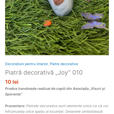
Decorațiuni pentru interior
,
Pietre decorative
Piatră decorativă „Joy” 010
10
lei
Produs handmade realizat de copiii din Asociația „Visuri și
Speranțe”
Prezentare:
Pietrele decorative sunt elemente unice ce vă vor
înfrumuseța orice spațiu al locuinței. Desenele simbolizează