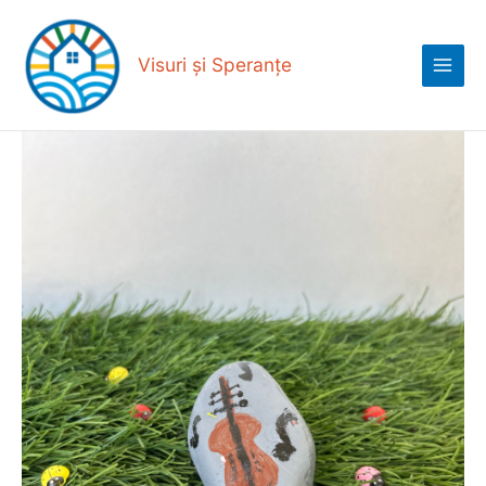
Skip
Main
to
Menu
content
Visuri și Speranțe