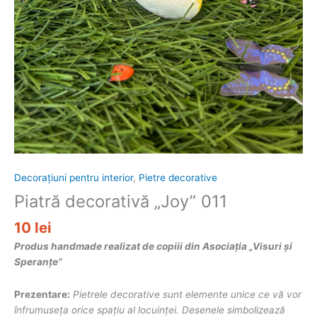
Decorațiuni pentru interior
,
Pietre decorative
Piatră decorativă „Joy” 011
10
lei
Produs handmade realizat de copiii din Asociația „Visuri și
Speranțe”
Prezentare:
Pietrele decorative sunt elemente unice ce vă vor
înfrumuseța orice spațiu al locuinței. Desenele simbolizează