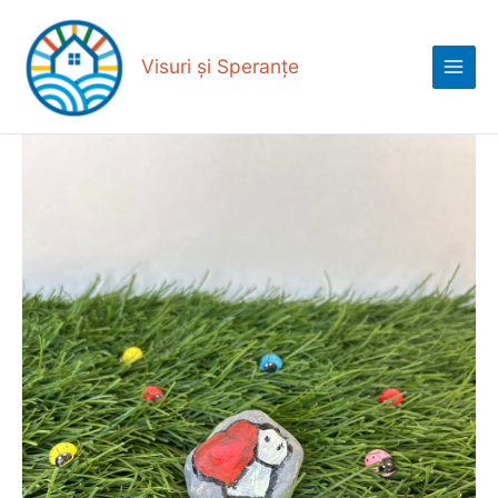
Skip
Main
to
Menu
content
Visuri și Speranțe