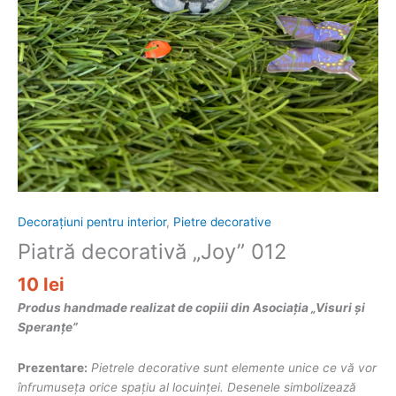
Decorațiuni pentru interior
,
Pietre decorative
Piatră decorativă „Joy” 012
10
lei
Produs handmade realizat de copiii din Asociația „Visuri și
Speranțe”
Prezentare:
Pietrele decorative sunt elemente unice ce vă vor
înfrumuseța orice spațiu al locuinței. Desenele simbolizează