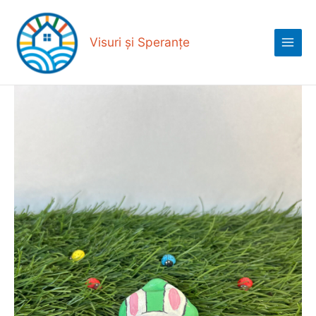
Skip
Main
to
Menu
content
Visuri și Speranțe