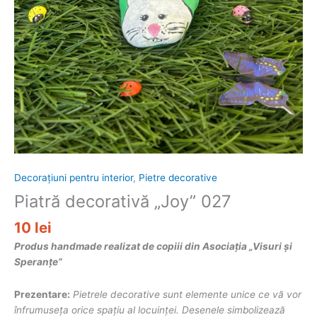
Decorațiuni pentru interior
,
Pietre decorative
Piatră decorativă „Joy” 027
10
lei
Produs handmade realizat de copiii din Asociația „Visuri și
Speranțe”
Prezentare:
Pietrele decorative sunt elemente unice ce vă vor
înfrumuseța orice spațiu al locuinței. Desenele simbolizează