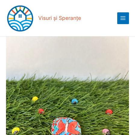
Skip
Main
to
Menu
content
Visuri și Speranțe