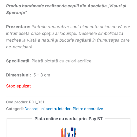
Produs handmade realizat de copiii din Asociația „Visuri și
Speranțe”
Prezentare:
Pietrele decorative sunt elemente unice ce vă vor
înfrumuseța orice spațiu al locuinței. Desenele simbolizează
trezirea la viață a naturii și bucuria regăsită în frumusețea care
ne-nconjoară.
Specificații:
Piatră pictată cu culori acrilice.
Dimensiuni:
5 – 8 cm
Stoc epuizat
Cod produs:
PDJ_031
Categorii:
Decorațiuni pentru interior
,
Pietre decorative
Plata online cu cardul prin iPay BT