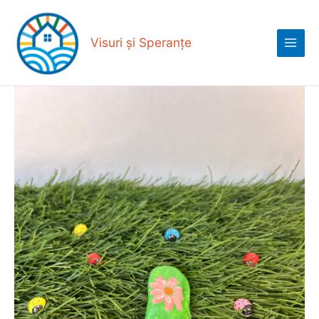
Skip
Main
to
Menu
content
Visuri și Speranțe