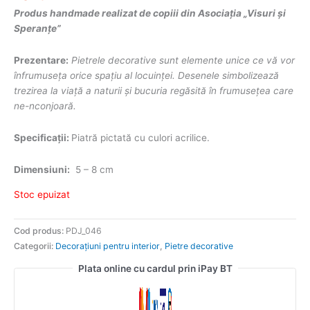
Produs handmade realizat de copiii din Asociația „Visuri și
Speranțe”
Prezentare:
Pietrele decorative sunt elemente unice ce vă vor
înfrumuseța orice spațiu al locuinței. Desenele simbolizează
trezirea la viață a naturii și bucuria regăsită în frumusețea care
ne-nconjoară.
Specificații:
Piatră pictată cu culori acrilice.
Dimensiuni:
5 – 8 cm
Stoc epuizat
Cod produs:
PDJ_046
Categorii:
Decorațiuni pentru interior
,
Pietre decorative
Plata online cu cardul prin iPay BT