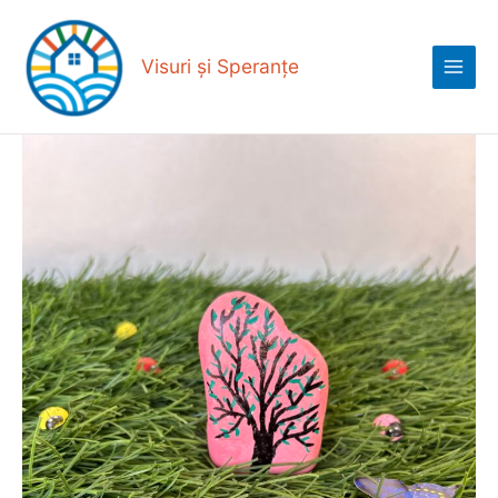
Skip
Main
to
Menu
content
Visuri și Speranțe