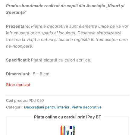
Produs handmade realizat de copiii din Asociația „Visuri și
Speranțe”
Prezentare:
Pietrele decorative sunt elemente unice ce vă vor
înfrumuseța orice spațiu al locuinței. Desenele simbolizează
trezirea la viață a naturii și bucuria regăsită în frumusețea care
ne-nconjoară.
Specificații:
Piatră pictată cu culori acrilice.
Dimensiuni:
5 – 8 cm
Stoc epuizat
Cod produs:
PDJ_050
Categorii:
Decorațiuni pentru interior
,
Pietre decorative
Plata online cu cardul prin iPay BT