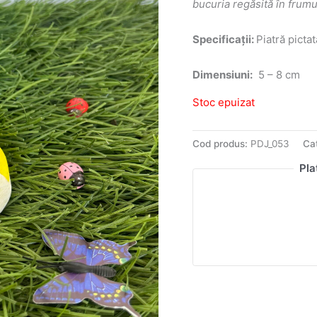
bucuria regăsită în frum
Specificații:
Piatră pictat
Dimensiuni:
5 – 8 cm
Stoc epuizat
Cod produs:
PDJ_053
Cat
Pla