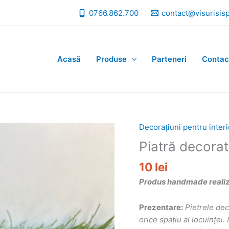
0766.862.700
contact@visurisis
Acasă
Produse
Parteneri
Contac
Decorațiuni pentru interi
Piatră decorat
10
lei
Produs handmade realizat
Prezentare:
Pietrele de
orice spațiu al locuințe