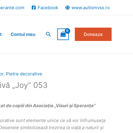
perante.com
Facebook
www.autismvss.ro
Search
t
Contul meu
Doneaza
or
,
Pietre decorative
ivă „Joy” 053
 de copiii din Asociația „Visuri și Speranțe”
corative sunt elemente unice ce vă vor înfrumuseța
i. Desenele simbolizează
trezirea la viață a naturii și