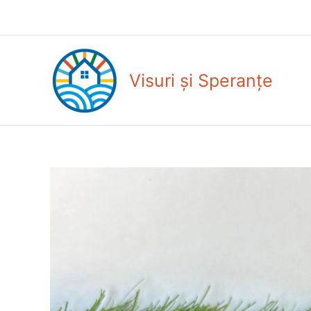
Skip
to
content
Visuri și Speranțe