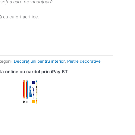
usețea care ne-nconjoară.
ă cu culori acrilice.
egorii:
Decorațiuni pentru interior
,
Pietre decorative
ta online cu cardul prin iPay BT