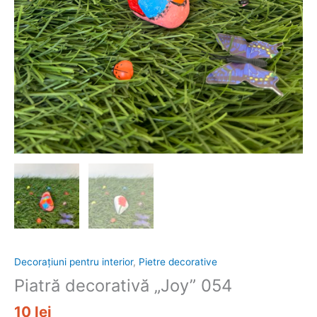
Decorațiuni pentru interior
,
Pietre decorative
Piatră decorativă „Joy” 054
10
lei