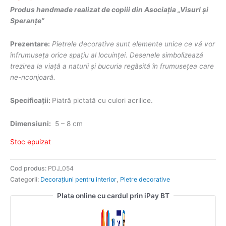
Produs handmade realizat de copiii din Asociația „Visuri și
Speranțe”
Prezentare:
Pietrele decorative sunt elemente unice ce vă vor
înfrumuseța orice spațiu al locuinței. Desenele simbolizează
trezirea la viață a naturii și bucuria regăsită în frumusețea care
ne-nconjoară.
Specificații:
Piatră pictată cu culori acrilice.
Dimensiuni:
5 – 8 cm
Stoc epuizat
Cod produs:
PDJ_054
Categorii:
Decorațiuni pentru interior
,
Pietre decorative
Plata online cu cardul prin iPay BT