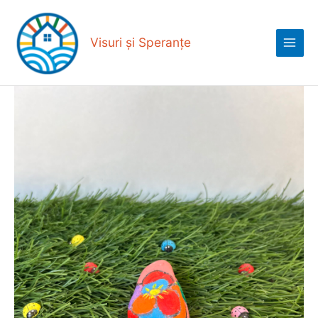
Skip
Main
to
Menu
content
Visuri și Speranțe