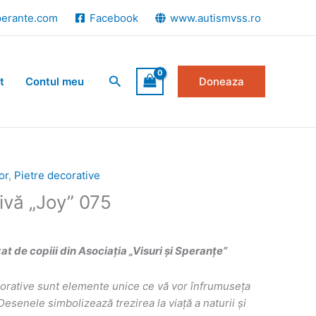
perante.com
Facebook
www.autismvss.ro
Search
t
Contul meu
Doneaza
or
,
Pietre decorative
ivă „Joy” 075
 de copiii din Asociația „Visuri și Speranțe”
corative sunt elemente unice ce vă vor înfrumuseța
i. Desenele simbolizează
trezirea la viață a naturii și