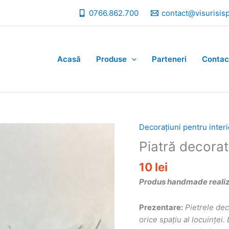
0766.862.700
contact@visurisis
Acasă
Produse
Parteneri
Contac
Decorațiuni pentru interi
Piatră decorat
10
lei
Produs handmade realizat
Prezentare:
Pietrele de
orice spațiu al locuințe