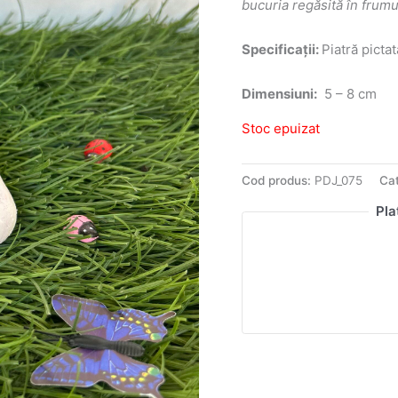
bucuria regăsită în frum
Specificații:
Piatră pictat
Dimensiuni:
5 – 8 cm
Stoc epuizat
Cod produs:
PDJ_075
Cat
Pla