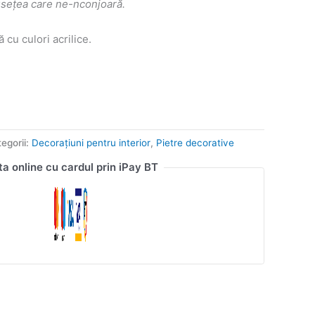
usețea care ne-nconjoară.
ă cu culori acrilice.
egorii:
Decorațiuni pentru interior
,
Pietre decorative
ta online cu cardul prin iPay BT