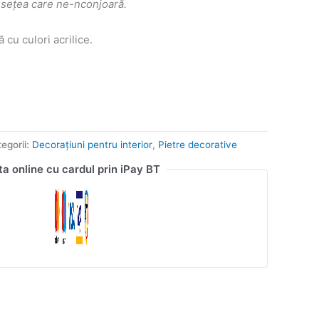
usețea care ne-nconjoară.
ă cu culori acrilice.
egorii:
Decorațiuni pentru interior
,
Pietre decorative
ta online cu cardul prin iPay BT