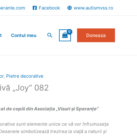
perante.com
Facebook
www.autismvss.ro
Search
t
Contul meu
Doneaza
or
,
Pietre decorative
ivă „Joy” 082
 de copiii din Asociația „Visuri și Speranțe”
corative sunt elemente unice ce vă vor înfrumuseța
i. Desenele simbolizează
trezirea la viață a naturii și