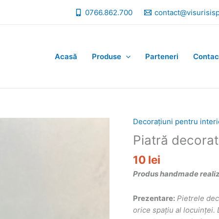
0766.862.700
contact@visurisis
Acasă
Produse
Parteneri
Contac
Decorațiuni pentru interi
Piatră decorat
10
lei
Produs handmade realizat
Prezentare:
Pietrele de
orice spațiu al locuințe