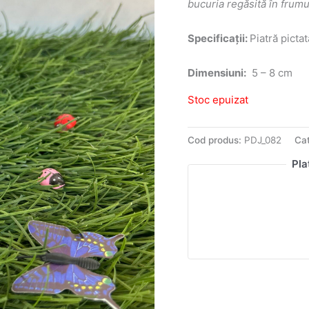
bucuria regăsită în frum
Specificații:
Piatră pictat
Dimensiuni:
5 – 8 cm
Stoc epuizat
Cod produs:
PDJ_082
Cat
Pla