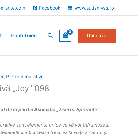
perante.com
Facebook
www.autismvss.ro
Search
t
Contul meu
Doneaza
or
,
Pietre decorative
ivă „Joy” 098
 de copiii din Asociația „Visuri și Speranțe”
corative sunt elemente unice ce vă vor înfrumuseța
i. Desenele simbolizează
trezirea la viață a naturii și