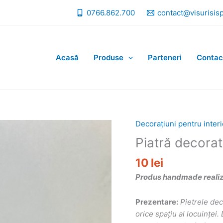
0766.862.700
contact@visurisis
Acasă
Produse
Parteneri
Contac
Decorațiuni pentru interi
Piatră decorat
10
lei
Produs handmade realizat
Prezentare:
Pietrele de
orice spațiu al locuințe