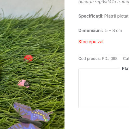
bucuria regăsită în frum
Specificații:
Piatră pictat
Dimensiuni:
5 – 8 cm
Stoc epuizat
Cod produs:
PDJ_098
Cat
Pla