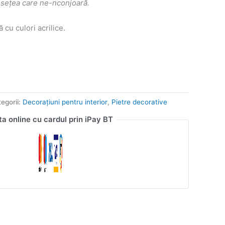
usețea care ne-nconjoară.
ă cu culori acrilice.
egorii:
Decorațiuni pentru interior
,
Pietre decorative
ta online cu cardul prin iPay BT