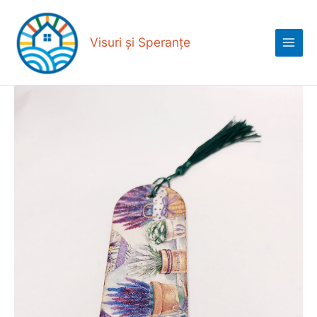
Skip
Main
to
Menu
content
Visuri și Speranțe