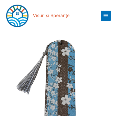
Skip
Main
to
Menu
content
Visuri și Speranțe