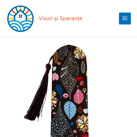
Skip
Main
to
Menu
content
Visuri și Speranțe