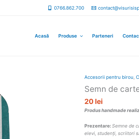
0766.862.700
contact@visurisis
Acasă
Produse
Parteneri
Contac
Accesorii pentru birou
,
C
Semn de carte
20
lei
Produs handmade realizat
Prezentare:
Semne de ca
elevi, studenți, scriitor