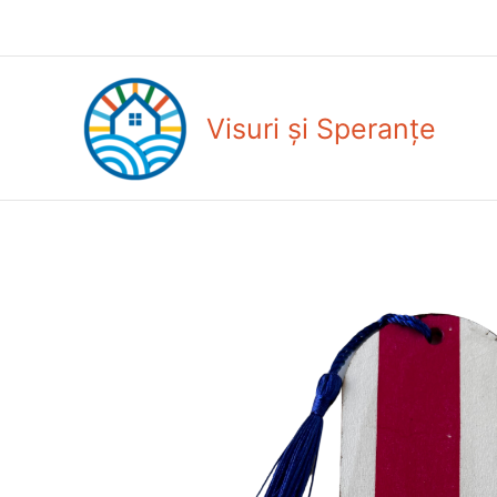
Skip
to
content
Visuri și Speranțe