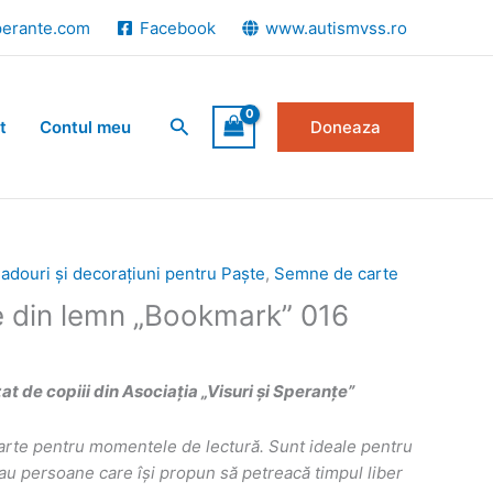
perante.com
Facebook
www.autismvss.ro
Search
t
Contul meu
Doneaza
adouri și decorațiuni pentru Paște
,
Semne de carte
 din lemn „Bookmark” 016
 de copiii din Asociația „Visuri și Speranțe”
rte pentru momentele de lectură. Sunt ideale pentru
i sau persoane care își propun să petreacă timpul liber