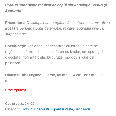
Produs handmade realizat de copiii din Asociația „Visuri și
Speranțe”
Prezentare:
Coșulețul este pregătit să fie oferit celor micuți, în
aceasta perioadă plină de emoție, în care Iepurașul vine cu
surprize dulci.
Specificații:
Coș cadou accesorizat cu iarbă, în care se
regăsesc ouă mici din ciocolată, un ou kinder, un iepuraș din
ciocolată, flori artificiale, buburuze, morcov și ouă din
polistiren.
Dimensiuni:
Lungime – 19 cm, lățime – 14 cm, înălțime – 22
cm.
Stoc epuizat
Cod produs:
CA_001
Categorii:
Cadouri și decorațiuni pentru Paște
,
Set cadou