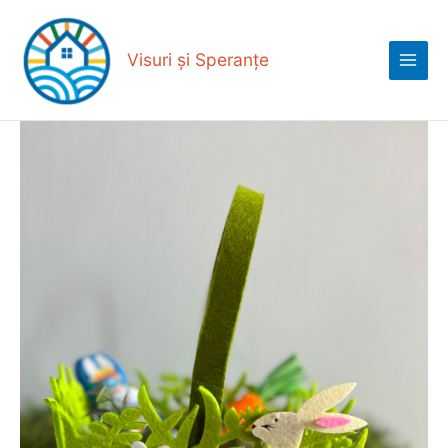
Skip
Main
to
Menu
content
Visuri și Speranțe