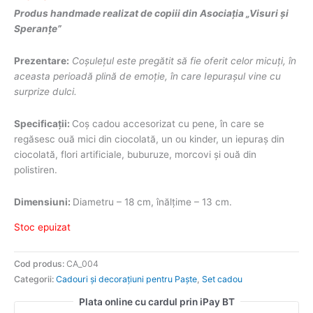
Produs handmade realizat de copiii din Asociația „Visuri și
Speranțe”
Prezentare:
Coșulețul este pregătit să fie oferit celor micuți, în
aceasta perioadă plină de emoție, în care Iepurașul vine cu
surprize dulci.
Specificații:
Coș cadou accesorizat cu pene, în care se
regăsesc ouă mici din ciocolată, un ou kinder, un iepuraș din
ciocolată, flori artificiale, buburuze, morcovi și ouă din
polistiren.
Dimensiuni:
Diametru – 18 cm, înălțime – 13 cm.
Stoc epuizat
Cod produs:
CA_004
Categorii:
Cadouri și decorațiuni pentru Paște
,
Set cadou
Plata online cu cardul prin iPay BT